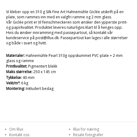
Vi kleber opp en 310 g Silk Fine Art Hahnemühle Giclée utskrift på en
plate, som rammes inn med en valgfri ramme og 2 mm glass.
Vår Giclée print er til feinschmeckeren som ønsker den ypperste print-
og papirkvalitet. Produktet leveres naturligvis klart til å henges opp.
Hvis du ønsker innramming med passepartout, så kontakt vår
kundeservice på post@illux.dk. Passepartout kan lages i alle størrelser
og både i svart og hvitt.
Materialer:
Hahnemühle Pearl 310g oppskummet PVC-plate + 2 mm
glass og ramme
Printkvalitet:
Pigmentert blekk
Maks størrelse:
250 x 145 cm
Tykkelse:
40 mm
Vekt/m²:
6 kg
Montering:
Inkludert beslag
Om Illux
Illux for næring
Kontakt oss
Resale fotografer