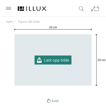
0
Hjem
Tilpass ditt bilde
30 cm
Last opp bilde
20 cm
Rotér