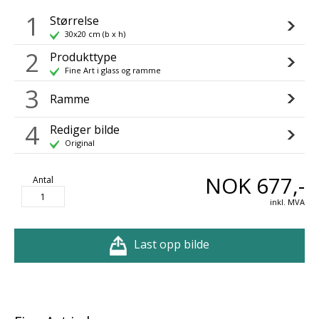
1
Størrelse
30x20 cm (b x h)
2
Produkttype
Fine Art i glass og ramme
3
Ramme
4
Rediger bilde
Original
NOK 677,-
Antal
inkl. MVA
Last opp bilde