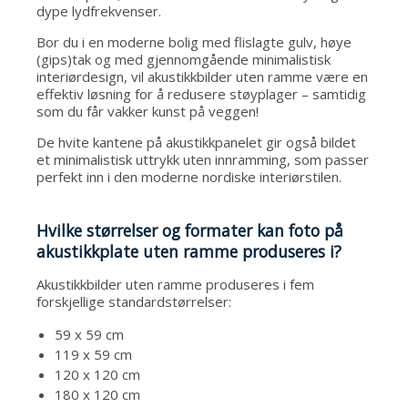
dype lydfrekvenser.
Bor du i en moderne bolig med flislagte gulv, høye
(gips)tak og med gjennomgående minimalistisk
interiørdesign, vil akustikkbilder uten ramme være en
effektiv løsning for å redusere støyplager – samtidig
som du får vakker kunst på veggen!
De hvite kantene på akustikkpanelet gir også bildet
et minimalistisk uttrykk uten innramming, som passer
perfekt inn i den moderne nordiske interiørstilen.
Hvilke størrelser og formater kan foto på
akustikkplate uten ramme produseres i?
Akustikkbilder uten ramme produseres i fem
forskjellige standardstørrelser:
59 x 59 cm
119 x 59 cm
120 x 120 cm
180 x 120 cm