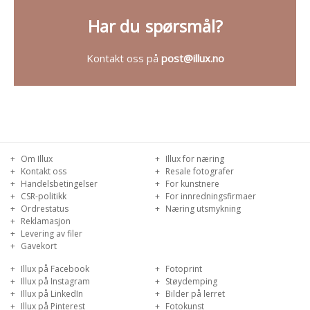
Har du
spørsmål?
Kontakt oss på
post@illux.no
Om Illux
Illux for næring
Kontakt oss
Resale fotografer
Handelsbetingelser
For kunstnere
CSR-politikk
For innredningsfirmaer
Ordrestatus
Næring utsmykning
Reklamasjon
Levering av filer
Gavekort
Illux på Facebook
Fotoprint
Illux på Instagram
Støydemping
Illux på LinkedIn
Bilder på lerret
Illux på Pinterest
Fotokunst