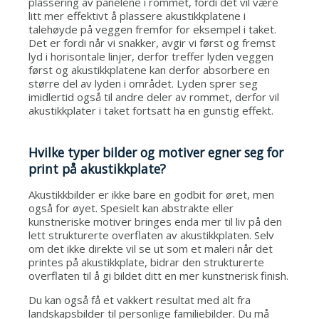
plassering av panelene i rommet, fordi det vil være
litt mer effektivt å plassere akustikkplatene i
talehøyde på veggen fremfor for eksempel i taket.
Det er fordi når vi snakker, avgir vi først og fremst
lyd i horisontale linjer, derfor treffer lyden veggen
først og akustikkplatene kan derfor absorbere en
større del av lyden i området. Lyden sprer seg
imidlertid også til andre deler av rommet, derfor vil
akustikkplater i taket fortsatt ha en gunstig effekt.
Hvilke typer bilder og motiver egner seg for
print på akustikkplate?
Akustikkbilder er ikke bare en godbit for øret, men
også for øyet. Spesielt kan abstrakte eller
kunstneriske motiver bringes enda mer til liv på den
lett strukturerte overflaten av akustikkplaten. Selv
om det ikke direkte vil se ut som et maleri når det
printes på akustikkplate, bidrar den strukturerte
overflaten til å gi bildet ditt en mer kunstnerisk finish.
Du kan også få et vakkert resultat med alt fra
landskapsbilder til personlige familiebilder. Du må