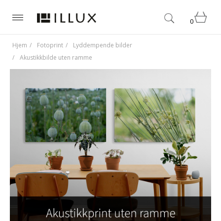
0
Hjem
Fotoprint
Lyddempende bilder
Akustikkbilde uten ramme