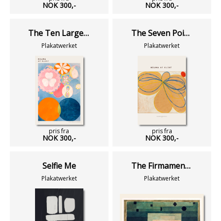
NOK 300,-
NOK 300,-
The Ten Largest No. 2 - Childhood
The Seven Pointed Star No. 1
Plakatwerket
Plakatwerket
pris fra
pris fra
NOK 300,-
NOK 300,-
Selfie Me
The Firmament Above The Temple
Plakatwerket
Plakatwerket