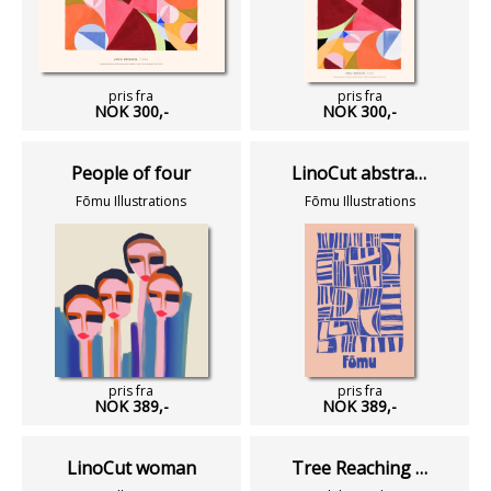
pris fra
pris fra
NOK 300,-
NOK 300,-
People of four
LinoCut abstract 01
Fōmu Illustrations
Fōmu Illustrations
pris fra
pris fra
NOK 389,-
NOK 389,-
LinoCut woman
Tree Reaching Waves