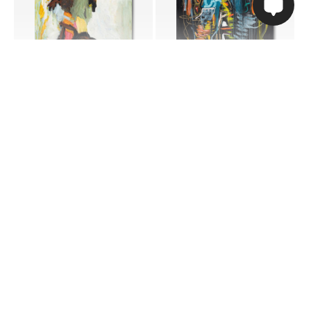
pris fra
pris fra
NOK 300,-
NOK 300,-
Abstrakt
Abstrakt kunst gir rom for at du kan la fantasien flyte og danne ditt
helt eget inntrykk av verkene.
Dykk ned i vår store samling av abstrakt kunst der former, farger
og mønstre danner unike kunstverk.