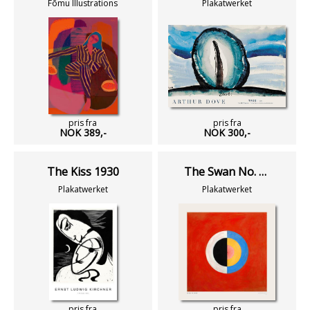
Fōmu Illustrations
Plakatwerket
pris fra
pris fra
NOK 389,-
NOK 300,-
The Kiss 1930
The Swan No. 17 Kvadrat
Plakatwerket
Plakatwerket
pris fra
pris fra