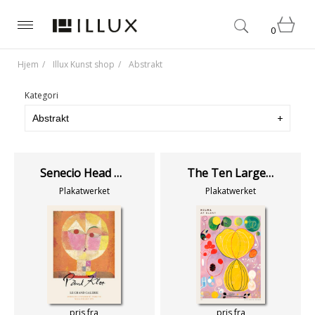
0
Hjem
Illux Kunst shop
Abstrakt
Kategori
Senecio Head of a Man
The Ten Largest No. 7 - Adulthood
Plakatwerket
Plakatwerket
pris fra
pris fra