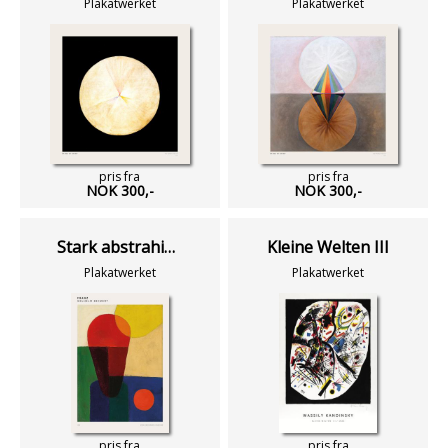
Plakatwerket
Plakatwerket
pris fra
pris fra
NOK 300,-
NOK 300,-
Stark abstrahierte Halbfigur
Kleine Welten III
Plakatwerket
Plakatwerket
pris fra
pris fra