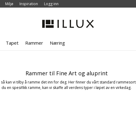
Miljø
Inspiration
Logg inn
Tapet
Rammer
Næring
Rammer til Fine Art og aluprint
øft, så kan vi tilby å ramme det inn for deg. Her finner du vårt standard rammesort
du en spesifikk ramme, kan vi skaffe all verdens typer i løpet av en virkedag.