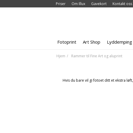
Priser
Om Illux
Gavekort
Kontakt oss
Fotoprint
Art Shop
Lyddemping
Hjem
Rammer til Fine Art og aluprint
Hvis du bare vil gi fotoet ditt et ekstra l