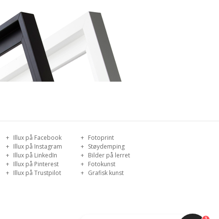
Illux på Facebook
Fotoprint
Illux på Instagram
Støydemping
Illux på LinkedIn
Bilder på lerret
Illux på Pinterest
Fotokunst
Illux på Trustpilot
Grafisk kunst