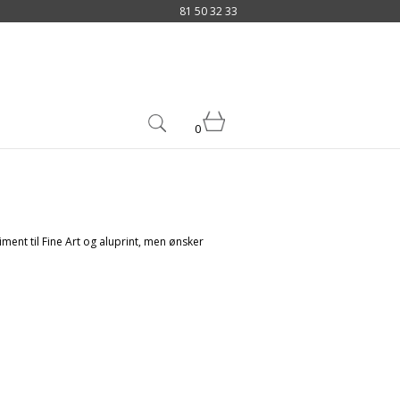
81 50 32 33
0
iment til Fine Art og aluprint, men ønsker