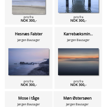
pris fra
pris fra
NOK 300,-
NOK 300,-
Hesnæs Falster
Karrebæksminde bugt
Jørgen Bausager
Jørgen Bausager
pris fra
pris fra
NOK 300,-
NOK 300,-
Mose i tåge
Møn Østersøen
Jørgen Bausager
Jørgen Bausager