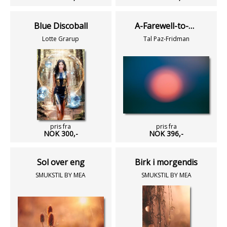
Blue Discoball
A-Farewell-to-Day-6.2
Lotte Grarup
Tal Paz-Fridman
pris fra
pris fra
NOK 300,-
NOK 396,-
Sol over eng
Birk i morgendis
SMUKSTIL BY MEA
SMUKSTIL BY MEA