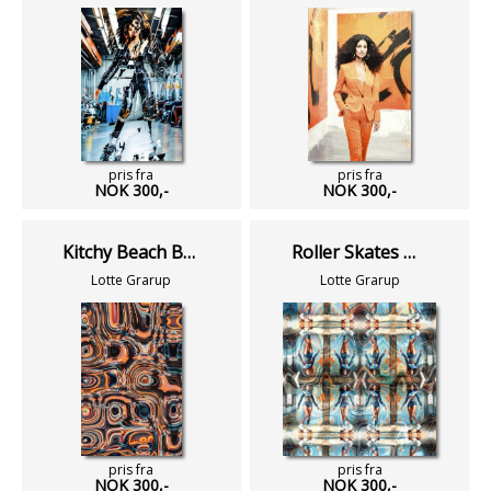
pris fra
pris fra
NOK 300,-
NOK 300,-
Kitchy Beach Babe & Her Floating Unicorn IIII
Roller Skates Woman III
Lotte Grarup
Lotte Grarup
pris fra
pris fra
NOK 300,-
NOK 300,-