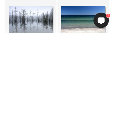
1
pris fra
pris fra
NOK 300,-
NOK 300,-
Fotokunst
Vi har samlet og utvalgt noen utrolig dyktige kunstnere og
fotografer som spesialiserer seg i pen og inspirerende fotokunst.
Fotokunst tar utgangspunkt i fotografiet, som presenteres enten i
sin reneste form, eller gjennom fotomanipulasjon for å gi
fotografiet mer kunstnerisk "snert".