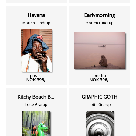
Havana
Earlymorning
Morten Lundrup
Morten Lundrup
pris fra
pris fra
NOK 396,-
NOK 396,-
Kitchy Beach Babe & Her Floating Unicorn II
GRAPHIC GOTH
Lotte Grarup
Lotte Grarup