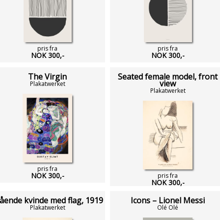
pris fra
pris fra
NOK 300,-
NOK 300,-
The Virgin
Seated female model, front
view
Plakatwerket
Plakatwerket
pris fra
NOK 300,-
pris fra
NOK 300,-
ående kvinde med flag, 1919
Icons – Lionel Messi
Plakatwerket
Olé Olé