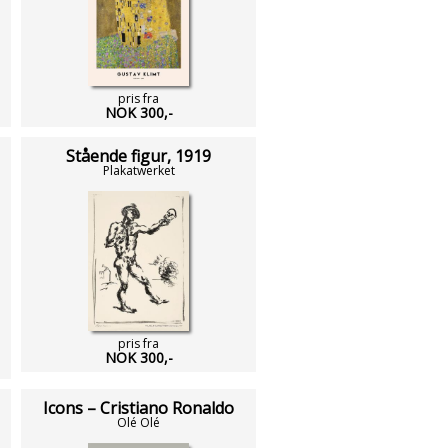
pris fra
NOK 300,-
Stående figur, 1919
Plakatwerket
pris fra
NOK 300,-
Icons – Cristiano Ronaldo
Olé Olé