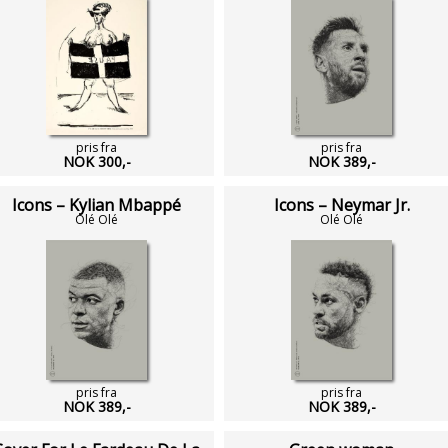
pris fra
pris fra
NOK 300,-
NOK 389,-
Icons – Kylian Mbappé
Icons – Neymar Jr.
Olé Olé
Olé Olé
pris fra
pris fra
NOK 389,-
NOK 389,-