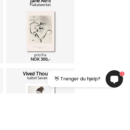
Jane Avril
Plakatwerket
pris fra
NOK 300,-
Vived Thoughts
1
Isabel Savannah
👋 Trenger du hjelp?
pris fra