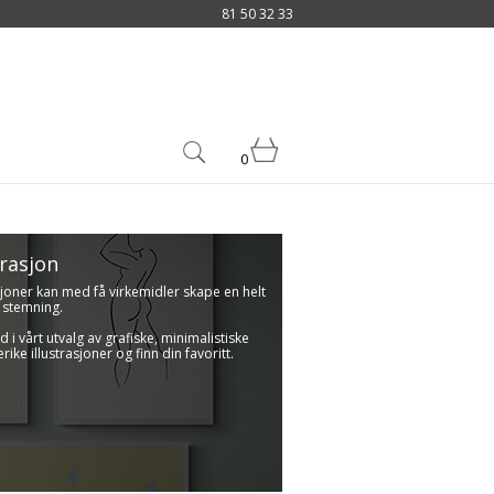
81 50 32 33
0
trasjon
asjoner kan med få virkemidler skape en helt
l stemning.
 i vårt utvalg av grafiske, minimalistiske
rike illustrasjoner og finn din favoritt.