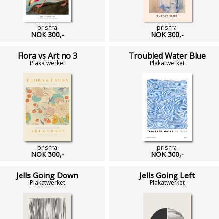
pris fra
pris fra
NOK 300,-
NOK 300,-
Flora vs Art no 3
Troubled Water Blue
Plakatwerket
Plakatwerket
pris fra
pris fra
NOK 300,-
NOK 300,-
Jells Going Down
Jells Going Left
Plakatwerket
Plakatwerket