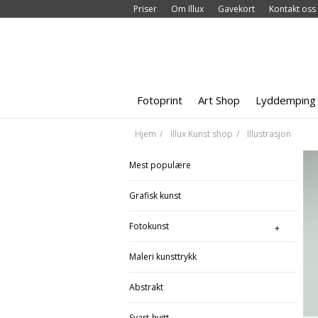
Priser
Om Illux
Gavekort
Kontakt oss
Fotoprint
Art Shop
Lyddemping
Hjem
Illux Kunst shop
Illustrasjon
Mest populære
Grafisk kunst
Fotokunst
Maleri kunsttrykk
Abstrakt
Svart-hvitt