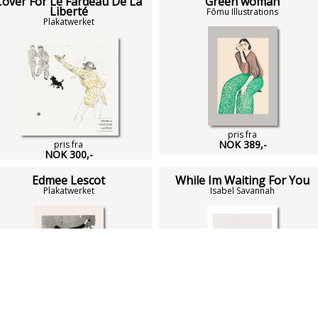
Cover For Le Fardeau De La
Green woman
Liberté
Fōmu Illustrations
Plakatwerket
pris fra
NOK 389,-
pris fra
NOK 300,-
Edmee Lescot
While Im Waiting For You
Plakatwerket
Isabel Savannah
pris fra
pris fra