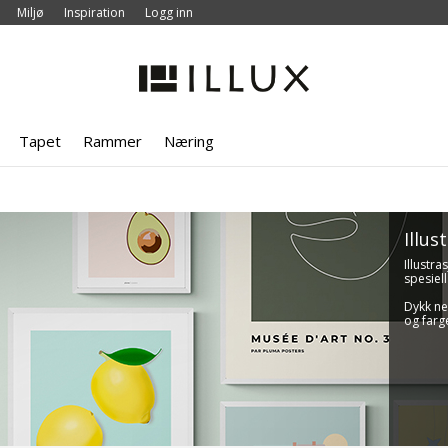
Miljø
Inspiration
Logg inn
Tapet
Rammer
Næring
Illus
Illustr
spesiel
Dykk ned
og farge