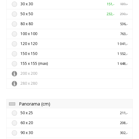
30 x 30
151,-
189,-
50 x 50
232,-
290,-
80 x 80
536,-
100 x 100
763,-
120 x 120
1 041,-
150 x 150
1 552,-
155 x 155 (max)
1 648,-
200 x 200
280 x 280
Panorama (cm)
50 x 25
211,-
60 x 20
208,-
90 x 30
302,-