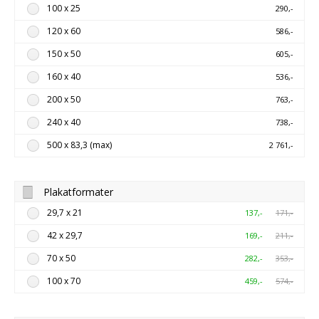
100 x 25
290,-
120 x 60
586,-
150 x 50
605,-
160 x 40
536,-
200 x 50
763,-
240 x 40
738,-
500 x 83,3 (max)
2 761,-
Plakatformater
29,7 x 21
137,-
171,-
42 x 29,7
169,-
211,-
70 x 50
282,-
353,-
100 x 70
459,-
574,-