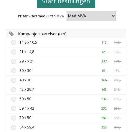
Start bestillingen
Priser vises med / uten MVA
Kampanje størrelser (cm)
14,8 x 10,5
113,-
142,-
21 x 14,8
121,-
152,-
29,7 x 21
137,-
171,-
30 x 30
151,-
189,-
40 x 30
166,-
208,-
42 x 29,7
169,-
211,-
50 x 50
232,-
290,-
59,4 x 42
232,-
289,-
70 x 50
282,-
353,-
84 x 59,4
358,-
447,-