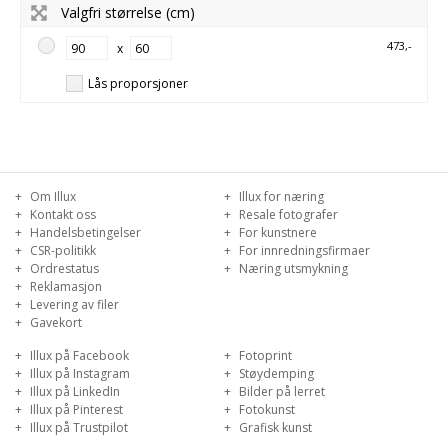
Valgfri størrelse (cm)
473,-
x
Lås proporsjoner
Om Illux
Illux for næring
Kontakt oss
Resale fotografer
Handelsbetingelser
For kunstnere
CSR-politikk
For innredningsfirmaer
Ordrestatus
Næring utsmykning
Reklamasjon
Levering av filer
Gavekort
Illux på Facebook
Fotoprint
Illux på Instagram
Støydemping
Illux på LinkedIn
Bilder på lerret
Illux på Pinterest
Fotokunst
Illux på Trustpilot
Grafisk kunst