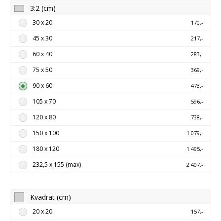
3:2 (cm)
30 x 20
170,-
45 x 30
217,-
60 x 40
283,-
75 x 50
369,-
90 x 60
473,-
105 x 70
596,-
120 x 80
738,-
150 x 100
1 079,-
180 x 120
1 495,-
232,5 x 155 (max)
2 407,-
Kvadrat (cm)
20 x 20
157,-