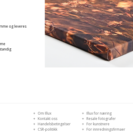
amme og leveres
mme
standig
Om Illux
Illux for næring
Kontakt oss
Resale fotografer
Handelsbetingelser
For kunstnere
CSR-politikk
For innredningsfirmaer