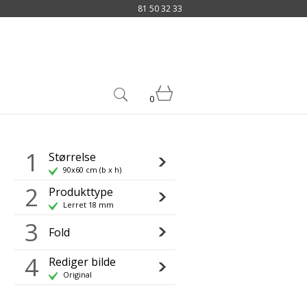
81 50 32 33
0
1
Størrelse
90x60 cm (b x h)
2
Produkttype
Lerret 18 mm
3
Fold
4
Rediger bilde
Original