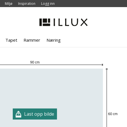
Miljø
Inspiration
Logg inn
Tapet
Rammer
Næring
90 cm
Last opp bilde
60 cm