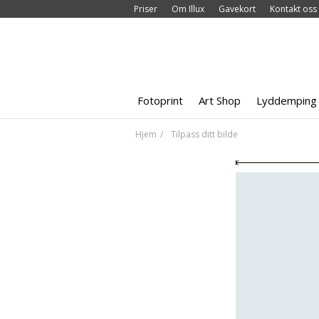
Priser
Om Illux
Gavekort
Kontakt oss
Fotoprint
Art Shop
Lyddemping
Hjem
Tilpass ditt bilde