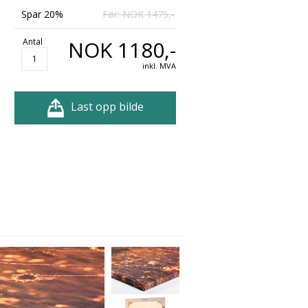
Spar 20%
Før: NOK 1475,-
Antal
NOK 1180,-
inkl. MVA
Last opp bilde