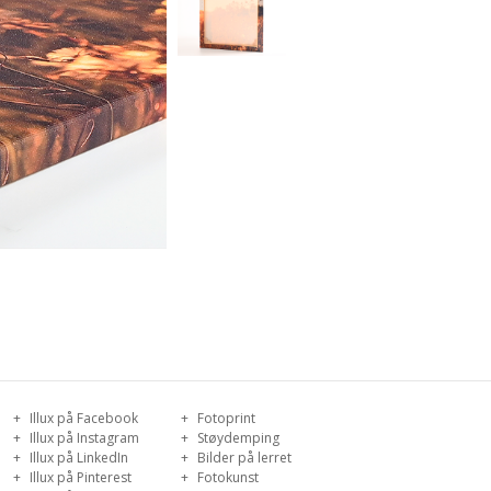
Illux på Facebook
Fotoprint
Illux på Instagram
Støydemping
Illux på LinkedIn
Bilder på lerret
Illux på Pinterest
Fotokunst