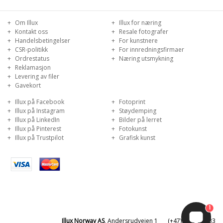
Om Illux
Illux for næring
Kontakt oss
Resale fotografer
Handelsbetingelser
For kunstnere
CSR-politikk
For innredningsfirmaer
Ordrestatus
Næring utsmykning
Reklamasjon
Levering av filer
Gavekort
Illux på Facebook
Fotoprint
Illux på Instagram
Støydemping
Illux på LinkedIn
Bilder på lerret
Illux på Pinterest
Fotokunst
Illux på Trustpilot
Grafisk kunst
1
Illux Norway AS
, Andersrudveien 1
(+47) 81 50 32 33