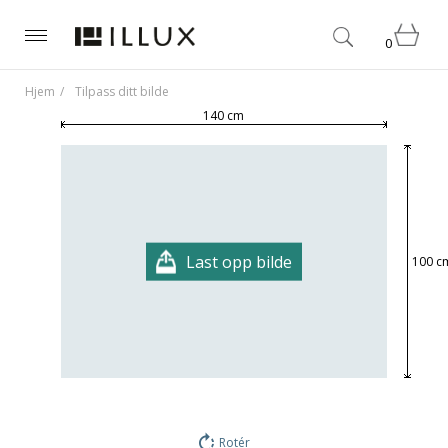
0
Hjem
Tilpass ditt bilde
140 cm
Last opp bilde
100 c
Rotér