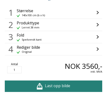
1
Størrelse
140x100 cm (b x h)
2
Produkttype
Lerret 38 mm
3
Fold
Speilvendt kant
4
Rediger bilde
Original
NOK 3560,-
Antal
inkl. MVA
Last opp bilde