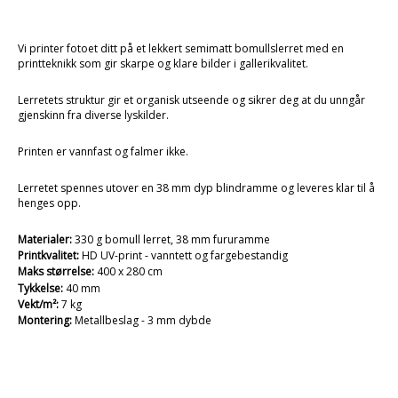
Vi printer fotoet ditt på et lekkert semimatt bomullslerret med en
printteknikk som gir skarpe og klare bilder i gallerikvalitet.
Lerretets struktur gir et organisk utseende og sikrer deg at du unngår
gjenskinn fra diverse lyskilder.
Printen er vannfast og falmer ikke.
Lerretet spennes utover en 38 mm dyp blindramme og leveres klar til å
henges opp.
Materialer:
330 g bomull lerret, 38 mm fururamme
Printkvalitet:
HD UV-print - vanntett og fargebestandig
Maks størrelse:
400 x 280 cm
Tykkelse:
40 mm
Vekt/m²:
7 kg
Montering:
Metallbeslag - 3 mm dybde